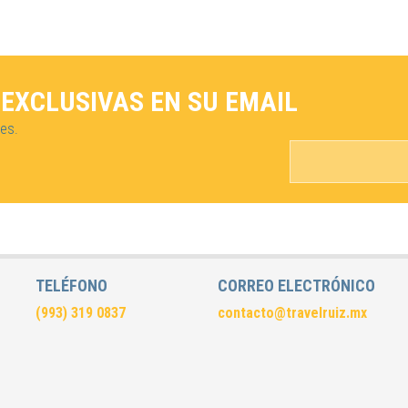
EXCLUSIVAS EN SU EMAIL
es.
TELÉFONO
CORREO ELECTRÓNICO
(993) 319 0837
contacto@travelruiz.mx