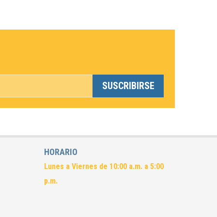
SUSCRIBIRSE
*Esta no es una dirección de correo electrónico válida.
HORARIO
Lunes a Viernes de 10:00 a.m. a 5:00
p.m.